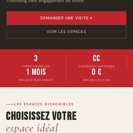
coworking, sans engagement de durée.
DEMANDER UNE VISITE
VOIR LES ESPACES
3
CC
TYPES D'ESPACES
CHARGES COMPRISES
1 mois
0 €
PRÉAVIS SEULEMENT
PAS DE CAUTION
LES ESPACES DISPONIBLES
Choisissez votre
espace idéal